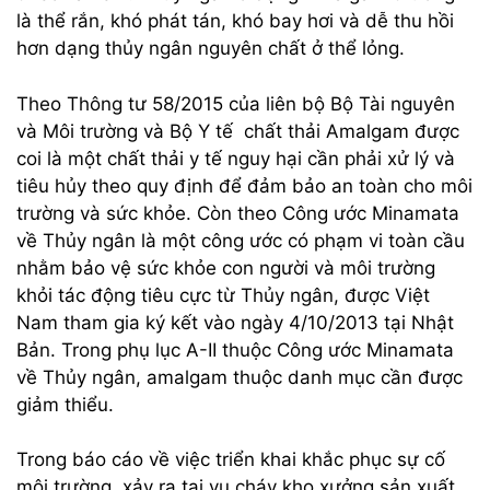
là thể rắn, khó phát tán, khó bay hơi và dễ thu hồi
hơn dạng thủy ngân nguyên chất ở thể lỏng.
Theo Thông tư 58/2015 của liên bộ Bộ Tài nguyên
và Môi trường và Bộ Y tế chất thải Amalgam được
coi là một chất thải y tế nguy hại cần phải xử lý và
tiêu hủy theo quy định để đảm bảo an toàn cho môi
trường và sức khỏe. Còn theo Công ước Minamata
về Thủy ngân là một công ước có phạm vi toàn cầu
nhằm bảo vệ sức khỏe con người và môi trường
khỏi tác động tiêu cực từ Thủy ngân, được Việt
Nam tham gia ký kết vào ngày 4/10/2013 tại Nhật
Bản. Trong phụ lục A-II thuộc Công ước Minamata
về Thủy ngân, amalgam thuộc danh mục cần được
giảm thiểu.
Trong báo cáo về việc triển khai khắc phục sự cố
môi trường, xảy ra tại vụ cháy kho xưởng sản xuất