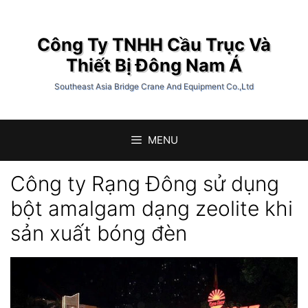
Chuyển
đến
Công Ty TNHH Cầu Trục Và
nội
dung
Thiết Bị Đông Nam Á
Southeast Asia Bridge Crane And Equipment Co.,Ltd
MENU
Công ty Rạng Đông sử dụng
bột amalgam dạng zeolite khi
sản xuất bóng đèn