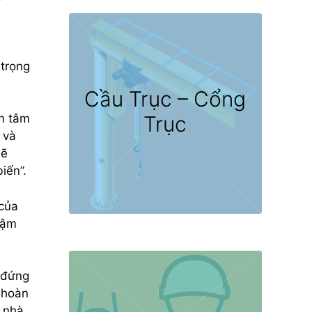
 trọng
Cầu Trục – Cổng
an tâm
Trục
 và
hẽ
iến”.
 của
hậm
 đứng
 hoàn
c nhà