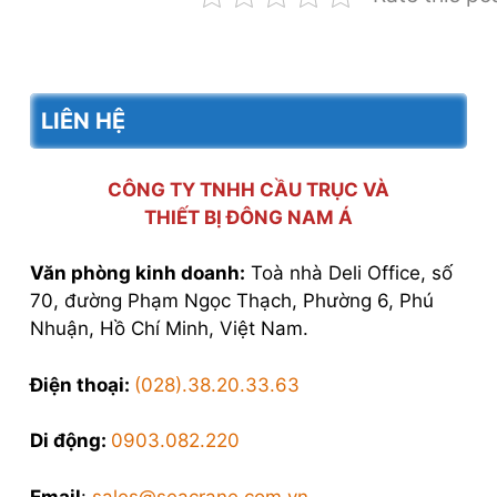
LIÊN HỆ
CÔNG TY TNHH CẦU TRỤC VÀ
THIẾT BỊ ĐÔNG NAM Á
Văn phòng kinh doanh:
Toà nhà Deli Office, số
70, đường Phạm Ngọc Thạch, Phường 6, Phú
Nhuận, Hồ Chí Minh, Việt Nam.
Điện thoại:
(028).38.20.33.63
Di động:
0903.082.220
Email
:
sales@seacrane.com.vn