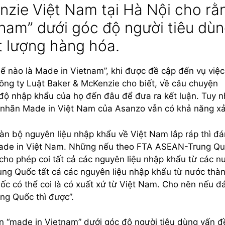
zie Việt Nam tại Hà Nội cho rằ
tnam” dưới góc độ người tiêu dù
t lượng hàng hóa.
hế nào là Made in Vietnam”, khi được đề cập đến vụ việc
ông ty Luật Baker & McKenzie cho biết, về câu chuyện
ộ nhập khẩu của họ đến đâu để đưa ra kết luận. Tuy n
án nhãn Made in Việt Nam của Asanzo vẫn có khả năng xả
n bộ nguyên liệu nhập khẩu về Việt Nam lắp ráp thì đ
Made in Việt Nam. Những nếu theo FTA ASEAN-Trung Q
 cho phép coi tất cả các nguyên liệu nhập khẩu từ các n
rung Quốc tất cả các nguyên liệu nhập khẩu từ nước thà
ốc có thể coi là có xuất xứ từ Việt Nam. Cho nên nếu đ
ng Quốc thì được”.
n “made in Vietnam” dưới góc độ người tiêu dùng vấn đ