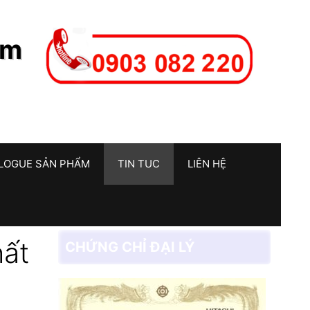
am
LOGUE SẢN PHẨM
TIN TUC
LIÊN HỆ
hất
CHỨNG CHỈ ĐẠI LÝ