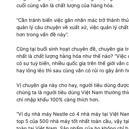
cuối cùng vẫn là chất lượng của hàng hóa.
“Cần tránh biến việc gắn nhãn mác trở thành thủ
quản lý câu chuyện về xuất xứ, việc quản lý chấ
hơn trong vấn đề này”.
Cũng tại buổi sinh hoạt chuyên đề, chuyên gia t
nhất là chất lượng hàng hóa như thế nào? “Việc
có sự tuỳ biến, nhiều quốc gia trên thế giới vẫn
hay lỏng lẻo thì sau cùng vẫn có rủi ro gây ảnh 
Vị chuyên gia này cho hay, người tiêu dùng được
chúng ta là người tiêu dùng Việt Nam thường t
chí nhập khẩu 100% càng thích hơn.
“Ví dụ nhà máy Nestle có 4 nhà máy tại Việt N
top 5 của 500 nhà máy tốt nhất toàn cầu, vậy t
toàn tại Việt Nam. Sản phẩm của họ không chỉ bá