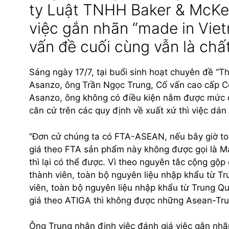
ty Luật TNHH Baker & McKen
việc gắn nhãn “made in Vie
vấn đề cuối cùng vẫn là chấ
Sáng ngày 17/7, tại buổi sinh hoạt chuyên đề “T
Asanzo, ông
Trần Ngọc Trung, Cố vấn cao cấp C
Asanzo, ông không có điều kiện nắm được mức đ
căn cứ trên các quy định về xuất xứ thì việc d
“Đơn cử chúng ta có FTA-ASEAN, nếu bây giờ toà
giá theo FTA sản phẩm này không được gọi là 
thì lại có thể được. Vì theo nguyên tắc cộng gộp
thành viên, toàn bộ nguyên liệu nhập khẩu từ T
viên, toàn bộ nguyên liệu nhập khẩu từ Trung Qu
giá theo ATIGA thì không được những Asean-Tru
Ông Trung nhận định việc đánh giá việc gắn nhã