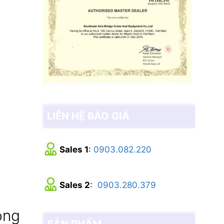
LIÊN HỆ BÁO GIÁ
Sales 1
:
0903.082.220
Sales 2
:
0903.280.379
ông
SẢN PHẨM