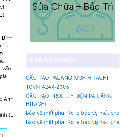
Sửa Chữa – Bảo Trì
vi
ệt
 Bình
hiệu
ẩm
VỪA CẬP NHẬT
ủa
g vấn
gia
CẤU TẠO PALANG XÍCH HITACHI
TCVN 4244:2005
CẤU TẠO TROLLEY ĐIỆN PA LĂNG
c Anh
HITACHI
Bảo vệ mất pha, Rơ le bảo vệ mất pha
inh tế
Bảo vệ mất pha, Rơ le bảo vệ mất pha
st