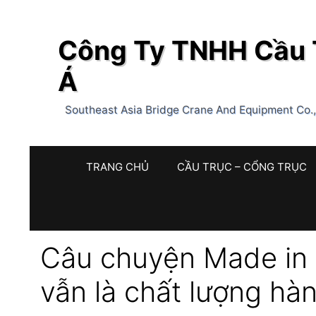
Chuyển
đến
Công Ty TNHH Cầu T
nội
dung
Á
Southeast Asia Bridge Crane And Equipment Co.
TRANG CHỦ
CẦU TRỤC – CỔNG TRỤC
Câu chuyện Made in 
vẫn là chất lượng hà