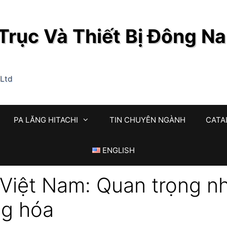
rục Và Thiết Bị Đông N
,Ltd
PA LĂNG HITACHI
TIN CHUYÊN NGÀNH
CATA
ENGLISH
Việt Nam: Quan trọng n
ng hóa