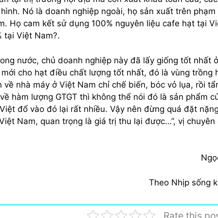
 hình. Nó là doanh nghiệp ngoài, họ sản xuất trên phạm 
m. Họ cam kết sử dụng 100% nguyên liệu cafe hạt tại Vi
 tại Việt Nam?.
ong nước, chủ doanh nghiệp này đã lấy giống tốt nhất ở
mới cho hạt điều chất lượng tốt nhất, đó là vùng trồng 
 về nhà máy ở Việt Nam chỉ chế biến, bóc vỏ lụa, rồi t
h về hàm lượng GTGT thì không thể nói đó là sản phẩm c
ệt đổ vào đó lại rất nhiều. Vậy nên đừng quá đặt nặn
t Nam, quan trọng là giá trị thu lại được…”, vị chuyên 
Ngọ
Theo Nhịp sống k
Rate this po