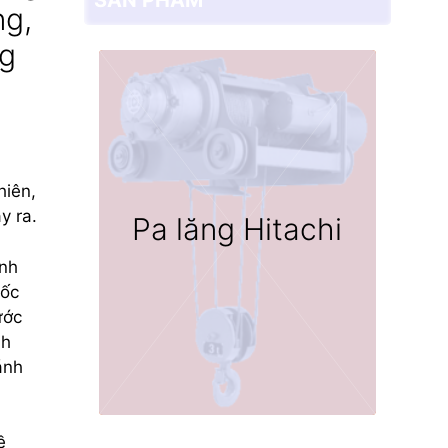
ng,
ng
hiên,
y ra.
Pa lăng Hitachi
ánh
uốc
ước
nh
ánh
ề