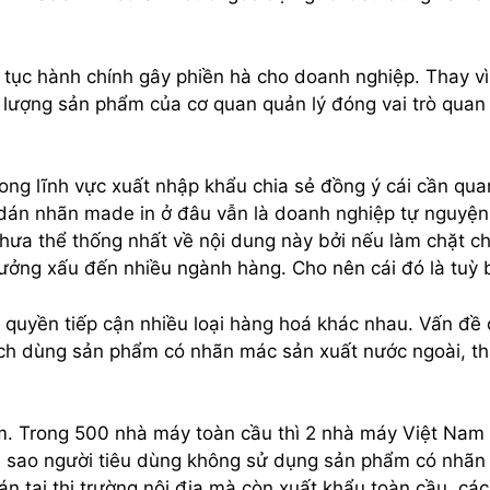
 tục hành chính gây phiền hà cho doanh nghiệp. Thay vì
t lượng sản phẩm của cơ quan quản lý đóng vai trò quan
rong lĩnh vực xuất nhập khẩu chia sẻ đồng ý cái cần qu
 dán nhãn made in ở đâu vẫn là doanh nghiệp tự nguyện
 chưa thể thống nhất về nội dung này bởi nếu làm chặt c
hưởng xấu đến nhiều ngành hàng. Cho nên cái đó là tuỳ b
 quyền tiếp cận nhiều loại hàng hoá khác nhau. Vấn đề
hích dùng sản phẩm có nhãn mác sản xuất nước ngoài, t
am. Trong 500 nhà máy toàn cầu thì 2 nhà máy Việt Nam
ại sao người tiêu dùng không sử dụng sản phẩm có nhãn
n tại thị trường nội địa mà còn xuất khẩu toàn cầu, cá