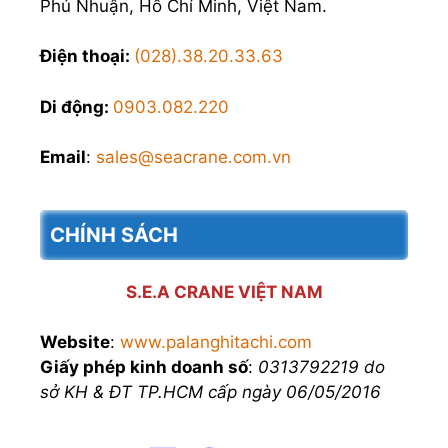
Phú Nhuận, Hồ Chí Minh, Việt Nam.
Điện thoại:
(028).38.20.33.63
Di động:
0903.082.220
Email
:
sales@seacrane.com.vn
CHÍNH SÁCH
S.E.A CRANE VIỆT NAM
Website
:
www.palanghitachi.com
Giấy phép kinh doanh số
:
0313792219 do
sở KH & ĐT TP.HCM cấp ngày 06/05/2016