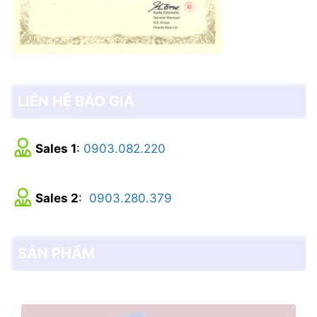
LIÊN HỆ BÁO GIÁ
Sales 1
:
0903.082.220
Sales 2
:
0903.280.379
SẢN PHẨM