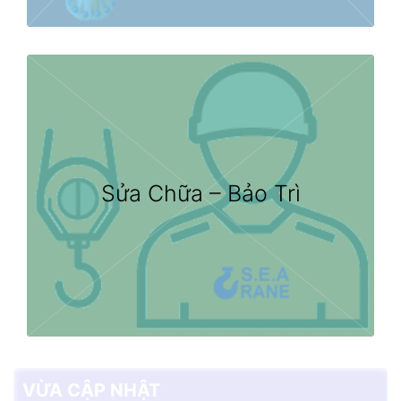
Sửa Chữa – Bảo Trì
VỪA CẬP NHẬT