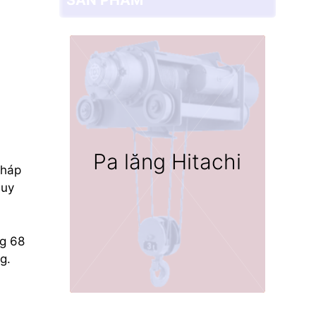
Pa lăng Hitachi
pháp
huy
ng 68
g.