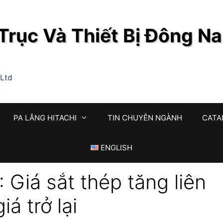
rục Và Thiết Bị Đông N
,Ltd
PA LĂNG HITACHI
TIN CHUYÊN NGÀNH
CATA
ENGLISH
 Giá sắt thép tăng liên
á trở lại