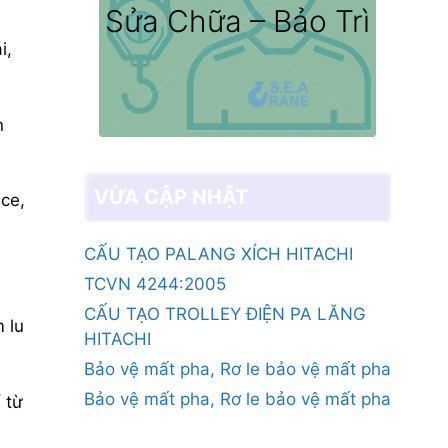
Sửa Chữa – Bảo Trì
i,
n
VỪA CẬP NHẬT
nce,
CẤU TẠO PALANG XÍCH HITACHI
TCVN 4244:2005
CẤU TẠO TROLLEY ĐIỆN PA LĂNG
 lu
HITACHI
Bảo vệ mất pha, Rơ le bảo vệ mất pha
Bảo vệ mất pha, Rơ le bảo vệ mất pha
 từ