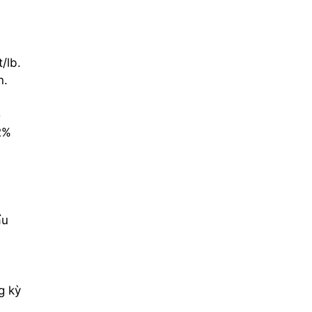
/lb.
n.
5
2%
ẩu
g kỳ