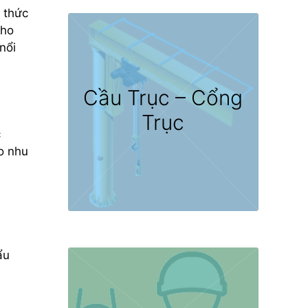
 thức
cho
nổi
Cầu Trục – Cổng
Trục
c
o nhu
ẩu