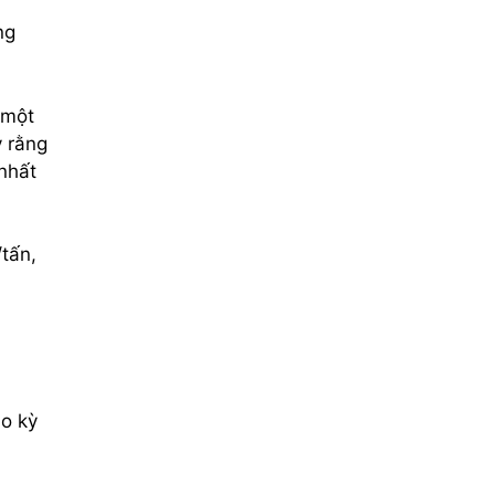
ng
 một
y rằng
nhất
tấn,
do kỳ