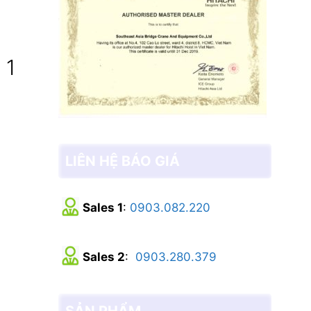
 1
LIÊN HỆ BÁO GIÁ
Sales 1
:
0903.082.220
Sales 2
:
0903.280.379
SẢN PHẨM