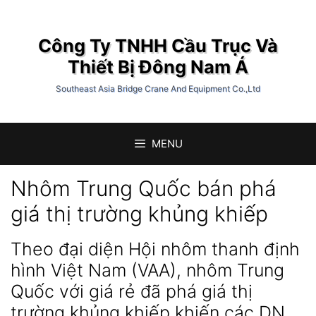
Chuyển
đến
Công Ty TNHH Cầu Trục Và
nội
dung
Thiết Bị Đông Nam Á
Southeast Asia Bridge Crane And Equipment Co.,Ltd
MENU
Nhôm Trung Quốc bán phá
giá thị trường khủng khiếp
Theo đại diện Hội nhôm thanh định
hình Việt Nam (VAA), nhôm Trung
Quốc với giá rẻ đã phá giá thị
trường khủng khiếp khiến các DN