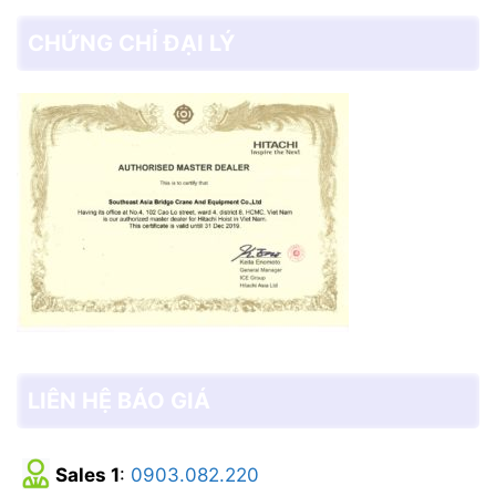
CHỨNG CHỈ ĐẠI LÝ
LIÊN HỆ BÁO GIÁ
Sales 1
:
0903.082.220