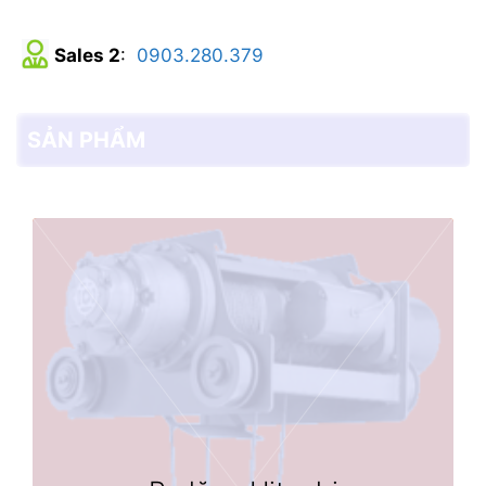
Sales 2
:
0903.280.379
SẢN PHẨM