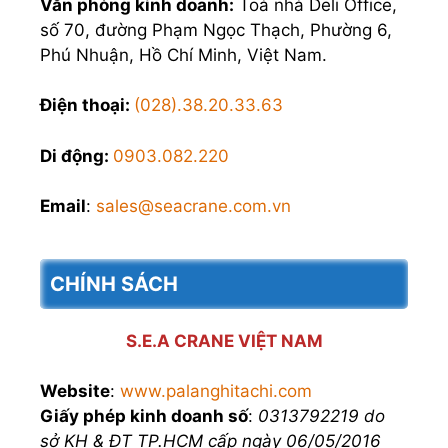
Văn phòng kinh doanh:
Toà nhà Deli Office,
số 70, đường Phạm Ngọc Thạch, Phường 6,
Phú Nhuận, Hồ Chí Minh, Việt Nam.
Điện thoại:
(028).38.20.33.63
Di động:
0903.082.220
Email
:
sales@seacrane.com.vn
CHÍNH SÁCH
S.E.A CRANE VIỆT NAM
Website
:
www.palanghitachi.com
Giấy phép kinh doanh số
:
0313792219 do
sở KH & ĐT TP.HCM cấp ngày 06/05/2016