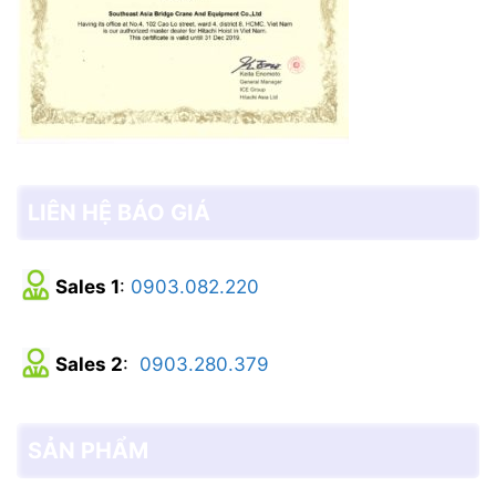
LIÊN HỆ BÁO GIÁ
Sales 1
:
0903.082.220
Sales 2
:
0903.280.379
SẢN PHẨM