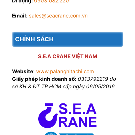
Di động:
0903.082.220
Email
:
sales@seacrane.com.vn
CHÍNH SÁCH
S.E.A CRANE VIỆT NAM
Website
:
www.palanghitachi.com
Giấy phép kinh doanh số
:
0313792219 do
sở KH & ĐT TP.HCM cấp ngày 06/05/2016