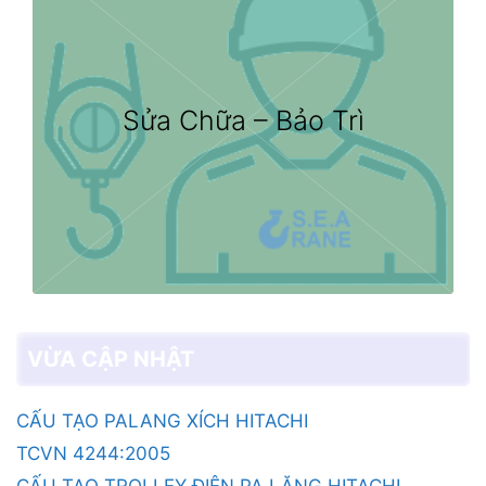
Sửa Chữa – Bảo Trì
VỪA CẬP NHẬT
CẤU TẠO PALANG XÍCH HITACHI
TCVN 4244:2005