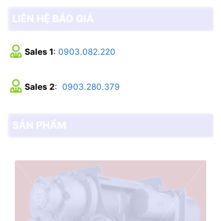
LIÊN HỆ BÁO GIÁ
Sales 1
:
0903.082.220
Sales 2
:
0903.280.379
SẢN PHẨM