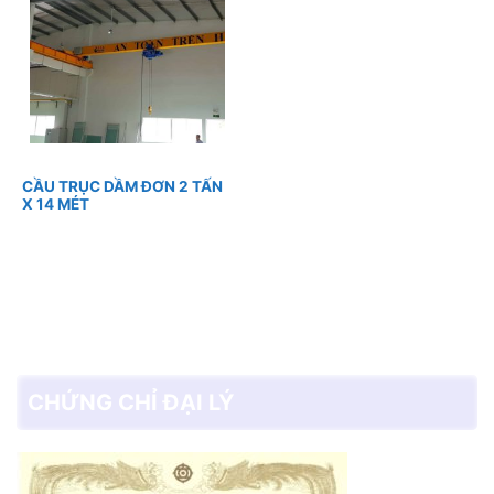
CẦU TRỤC DẦM ĐƠN 2 TẤN
X 14 MÉT
CHỨNG CHỈ ĐẠI LÝ