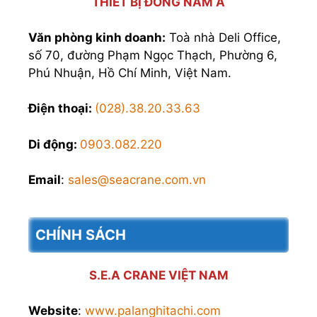
THIẾT BỊ ĐÔNG NAM Á
Văn phòng kinh doanh:
Toà nhà Deli Office,
số 70, đường Phạm Ngọc Thạch, Phường 6,
Phú Nhuận, Hồ Chí Minh, Việt Nam.
Điện thoại:
(028).38.20.33.63
Di động:
0903.082.220
Email
:
sales@seacrane.com.vn
CHÍNH SÁCH
S.E.A CRANE VIỆT NAM
Website
:
www.palanghitachi.com