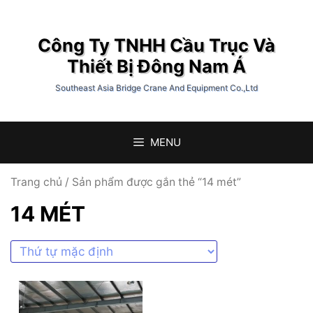
Chuyển
đến
Công Ty TNHH Cầu Trục Và
nội
dung
Thiết Bị Đông Nam Á
Southeast Asia Bridge Crane And Equipment Co.,Ltd
MENU
Trang chủ
/ Sản phẩm được gắn thẻ “14 mét”
14 MÉT